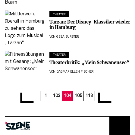
THEATER
Tarzan: Der Disney-Klassiker wieder
in Hamburg
VON
GESA BÜRSTER
THEATER
Theaterkritik: „Mein Schwanensee“
VON
DAGMAR ELLEN FISCHER
110
111
112
113
1
103
104
105
113