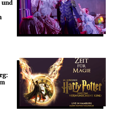
e und
h
rg:
im