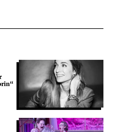
r
orin“