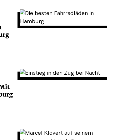
n
urg
Mit
burg