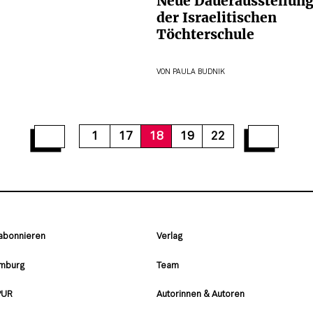
Neue Dauerausstellung
der Israelitischen
Töchterschule
VON
PAULA BUDNIK
1
17
18
19
22
 abonnieren
Verlag
amburg
Team
PUR
Autorinnen & Autoren