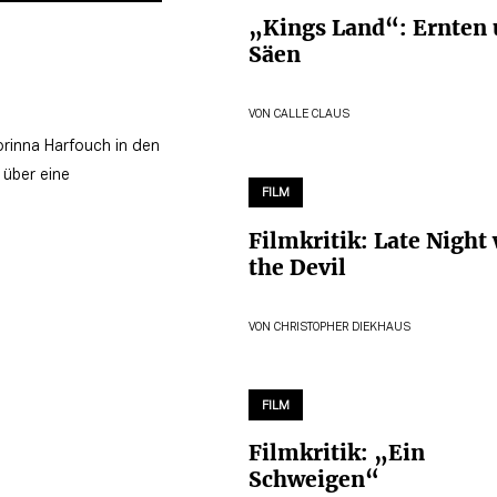
„Kings Land“: Ernten
Säen
VON
CALLE CLAUS
orinna Harfouch in den
 über eine
FILM
Filmkritik: Late Night
the Devil
VON
CHRISTOPHER DIEKHAUS
FILM
Filmkritik: „Ein
Schweigen“