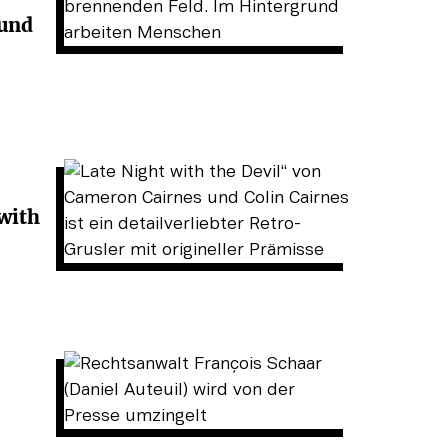
 und
 with