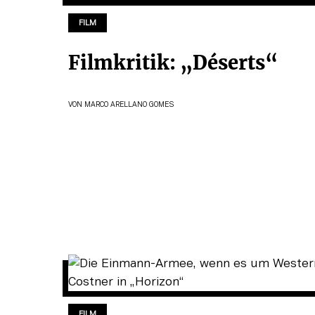
FILM
Filmkritik: „Déserts“
VON
MARCO ARELLANO GOMES
FILM