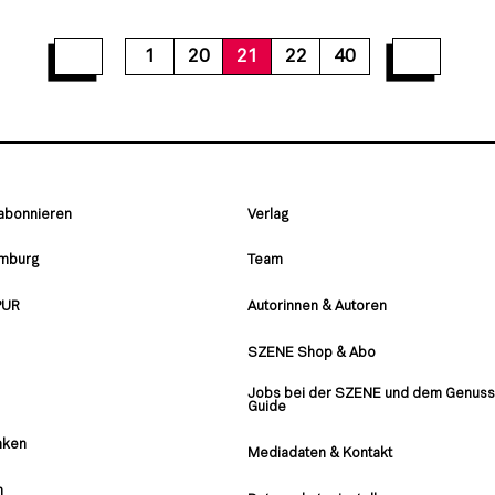
27
28
29
30
31
32
33
34
35
1
20
21
22
40
 abonnieren
Verlag
amburg
Team
PUR
Autorinnen & Autoren
SZENE Shop & Abo
Jobs bei der SZENE und dem Genuss
Guide
nken
Mediadaten & Kontakt
n