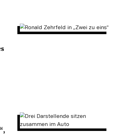
es
“,