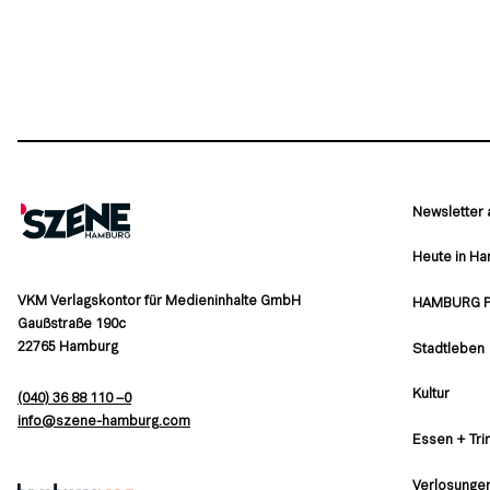
Newsletter
Heute in H
VKM Verlagskontor für Medieninhalte GmbH
HAMBURG 
Gaußstraße 190c
22765 Hamburg
Stadtleben
Kultur
(040) 36 88 110 –0
moc.grubmah-enezs@ofni
Essen + Tri
Verlosunge