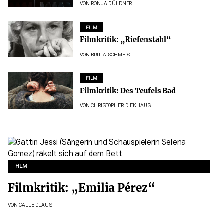
VON
RONJA GÜLDNER
FILM
Filmkritik: „Riefenstahl“
VON
BRITTA SCHMEIS
FILM
Filmkritik: Des Teufels Bad
VON
CHRISTOPHER DIEKHAUS
FILM
Filmkritik: „Emilia Pérez“
VON
CALLE CLAUS