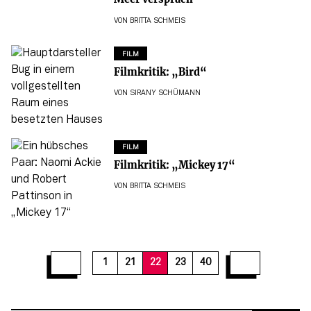
VON
BRITTA SCHMEIS
FILM
Filmkritik: „Bird“
VON
SIRANY SCHÜMANN
FILM
Filmkritik: „Mickey 17“
VON
BRITTA SCHMEIS
28
29
30
31
32
33
34
35
36
1
21
22
23
40