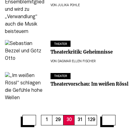
VON
JULIKA POHLE
THEATER
Theaterkritik: Geheimnisse
VON
DAGMAR ELLEN FISCHER
THEATER
Theatervorschau: Im weißen Rössl
36
37
38
39
40
41
42
43
44
1
29
30
31
129