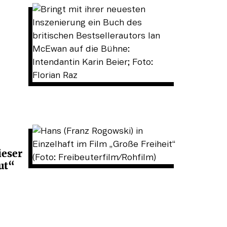
ieser
ut“