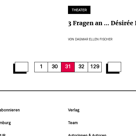
THEATER
3 Fragen an … Désirée 
VON
DAGMAR ELLEN FISCHER
37
38
39
40
41
42
43
44
45
1
30
31
32
129
 abonnieren
Verlag
amburg
Team
PUR
Autorinnen & Autoren