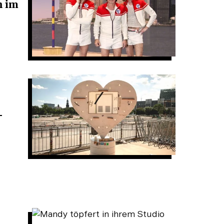
n im
-