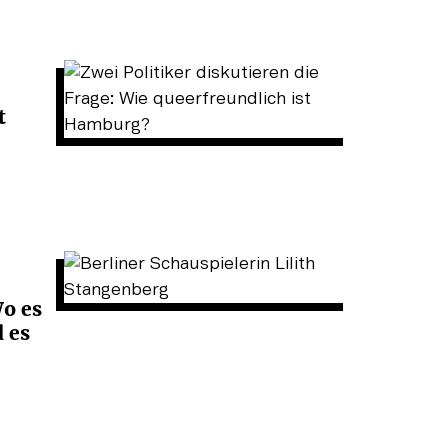
t
Wo es
d es