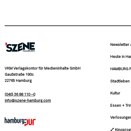
Newsletter
Heute in H
VKM Verlagskontor für Medieninhalte GmbH
HAMBURG 
Gaußstraße 190c
22765 Hamburg
Stadtleben
Kultur
(040) 36 88 110 –0
moc.grubmah-enezs@ofni
Essen + Tri
Verlosunge
🔗 Kinopro