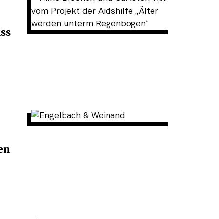
ss
en