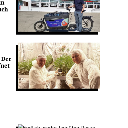
em
uch
: Der
fnet