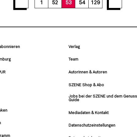
59
60
61
62
63
64
65
66
67
1
52
53
54
129
 abonnieren
Verlag
amburg
Team
PUR
Autorinnen & Autoren
SZENE Shop & Abo
Jobs bei der SZENE und dem Genuss
Guide
nken
Mediadaten & Kontakt
n
Datenschutzeinstellungen
gramm