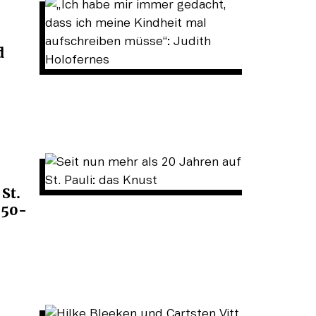
d
St.
 50-