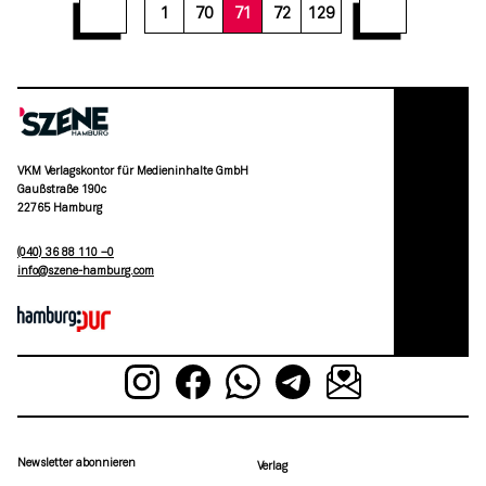
77
78
79
80
81
82
83
84
85
1
70
71
72
129
VKM Verlagskontor für Medieninhalte GmbH
Gaußstraße 190c
22765 Hamburg
(040) 36 88 110 –0
moc.grubmah-enezs@ofni
Newsletter abonnieren
Verlag