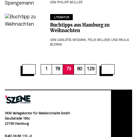
VON
PHILIPP MÜLLER
LITERATUR
Buchtipps aus Hamburg zu
Weihnachten
VON
CARLOTTA WISSINK
,
FELIX WILLEKE
UND
PAULA
BUDNIK
85
86
87
88
89
90
91
92
93
1
78
79
80
129
VKM Verlagskontor für Medieninhalte GmbH
Gaußstraße 190c
22765 Hamburg
(040) 36 88 110 –0