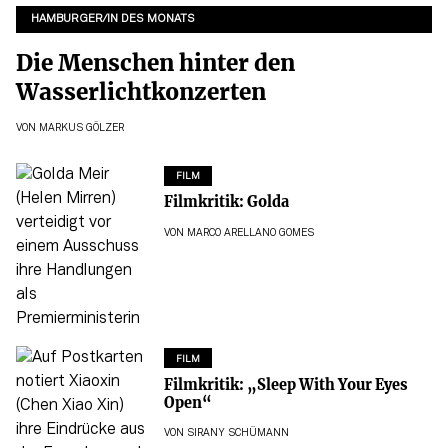
HAMBURGER/IN DES MONATS
Die Menschen hinter den
Wasserlichtkonzerten
VON
MARKUS GÖLZER
FILM
Filmkritik: Golda
VON
MARCO ARELLANO GOMES
FILM
Filmkritik: „Sleep With Your Eyes
Open“
VON
SIRANY SCHÜMANN