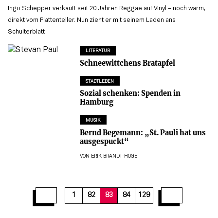
Ingo Schepper verkauft seit 20 Jahren Reggae auf Vinyl – noch warm,
direkt vom Plattenteller. Nun zieht er mit seinem Laden ans
Schulterblatt
LITERATUR
Schneewittchens Bratapfel
STADTLEBEN
Sozial schenken: Spenden in
Hamburg
MUSIK
Bernd Begemann: „St. Pauli hat uns
ausgespuckt“
VON
ERIK BRANDT-HÖGE
89
90
91
92
93
94
95
96
97
1
82
83
84
129