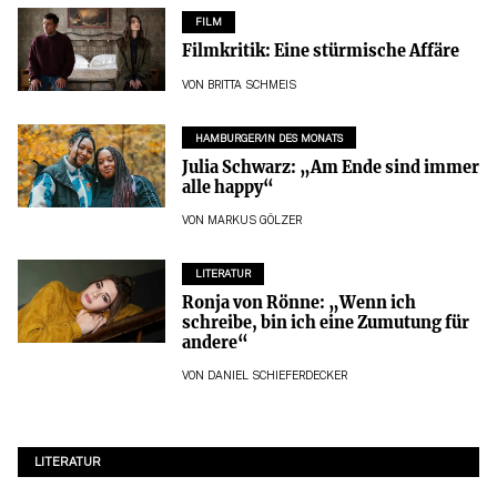
FILM
Filmkritik: Eine stürmische Affäre
VON
BRITTA SCHMEIS
HAMBURGER/IN DES MONATS
Julia Schwarz: „Am Ende sind immer
alle happy“
VON
MARKUS GÖLZER
LITERATUR
Ronja von Rönne: „Wenn ich
schreibe, bin ich eine Zumutung für
andere“
VON
DANIEL SCHIEFERDECKER
LITERATUR