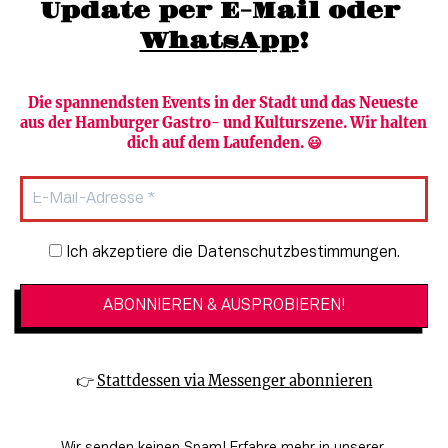
Update per E-Mail oder 
WhatsApp
!
Die spannendsten Events in der Stadt und das Neueste 
aus der Hamburger Gastro- und Kulturszene. Wir halten 
Newsletter abonnieren
Verlag
dich auf dem Laufenden. 😃
Heute in Hamburg
Team
HAMBURG PUR
Autorinnen & Autoren
Stadtleben
SZENE Shop & Abo
Newsletter-Anmeldung
Ich akzeptiere die Datenschutzbestimmungen.
Jobs bei der SZENE und dem Genuss-
Kultur
Guide
Essen + Trinken
Mediadaten & Kontakt
Verlosungen
Datenschutzeinstellungen
👉 
Stattdessen via Messenger abonnieren
🔗 Kinoprogramm
Datenschutzbestimmungen
🔗 Veranstaltungskalender
Impressum