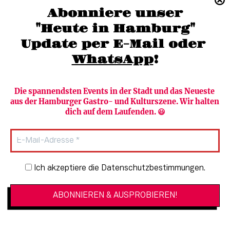
(040) 36 88 110 –0
Abonniere unser
moc.grubmah-enezs@ofni
"Heute in Hamburg"
Update per E-Mail oder 
WhatsApp
!
Die spannendsten Events in der Stadt und das Neueste 
aus der Hamburger Gastro- und Kulturszene. Wir halten 
Newsletter abonnieren
Verlag
dich auf dem Laufenden. 😃
Heute in Hamburg
Team
HAMBURG PUR
Autorinnen & Autoren
Stadtleben
SZENE Shop & Abo
Newsletter-Anmeldung
Ich akzeptiere die Datenschutzbestimmungen.
Jobs bei der SZENE und dem Genuss-
Kultur
Guide
Essen + Trinken
Mediadaten & Kontakt
Verlosungen
Datenschutzeinstellungen