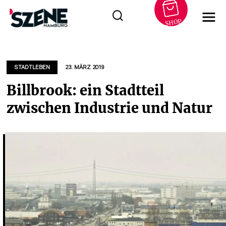
SHOP
Zum
Inhalt
springen
STADTLEBEN
23. MÄRZ 2019
Billbrook: ein Stadtteil
zwischen Industrie und Natur