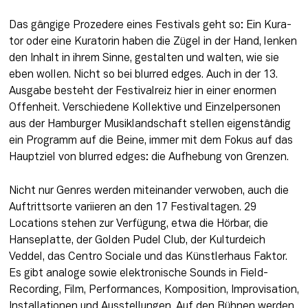
Das gängige Prozedere eines Festivals geht so: Ein Kura­
tor oder eine Kuratorin haben die Zügel in der Hand, lenken 
den Inhalt in ihrem Sinne, gestalten und walten, wie sie 
eben wollen. Nicht so bei blurred edges. Auch in der 13. 
Ausgabe besteht der Festivalreiz hier in einer enor­men 
Offenheit. Verschiedene Kollektive und Einzelpersonen 
aus der Hamburger Musikland­schaft stellen eigenständig 
ein Programm auf die Beine, immer mit dem Fokus auf das 
Haupt­ziel von blurred edges: die Auf­hebung von Grenzen.
Nicht nur Genres werden miteinander ver­woben, auch die 
Auftrittsorte va­riieren an den 17 Festivaltagen. 29 
Locations stehen zur Verfügung, etwa die Hörbar, die 
Hanseplatte, der Golden Pudel Club, der Kulturdeich 
Veddel, das Centro So­ciale und das Künstlerhaus Fak­tor. 
Es gibt analoge sowie elek­tronische Sounds in Field­
Recording, Film, Performances, Komposition, Improvisation, 
In­stallationen und Ausstellungen. Auf den Bühnen werden 