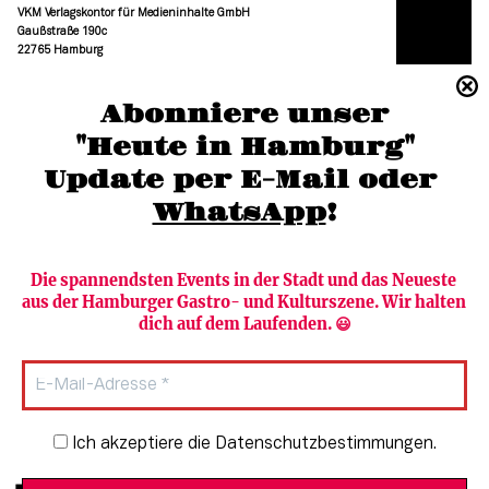
VKM Verlagskontor für Medieninhalte GmbH
Gaußstraße 190c
22765 Hamburg
(040) 36 88 110 –0
Abonniere unser
moc.grubmah-enezs@ofni
"Heute in Hamburg"
Update per E-Mail oder 
WhatsApp
!
Die spannendsten Events in der Stadt und das Neueste 
aus der Hamburger Gastro- und Kulturszene. Wir halten 
Newsletter abonnieren
Verlag
dich auf dem Laufenden. 😃
Heute in Hamburg
Team
HAMBURG PUR
Autorinnen & Autoren
Stadtleben
SZENE Shop & Abo
Newsletter-Anmeldung
Ich akzeptiere die Datenschutzbestimmungen.
Jobs bei der SZENE und dem Genuss-
Kultur
Guide