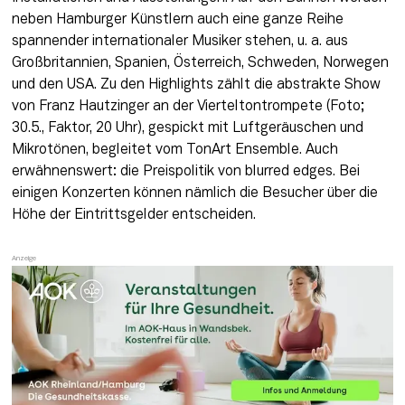
neben Hamburger Künstlern auch eine ganze Reihe 
spannender inter­nationaler Musiker stehen, u. a. aus 
Großbritannien, Spanien, Ös­terreich, Schweden, Norwegen 
und den USA. Zu den Highlights zählt die abstrakte Show 
von Franz Hautzinger an der Viertel­tontrompete (Foto; 
30.5., Faktor, 20 Uhr), gespickt mit Luftgeräu­schen und 
Mikrotönen, beglei­tet vom TonArt Ensemble. Auch 
erwähnenswert: die Preispolitik von blurred edges. Bei 
einigen Konzerten können nämlich die Besucher über die 
Höhe der Ein­trittsgelder entscheiden.