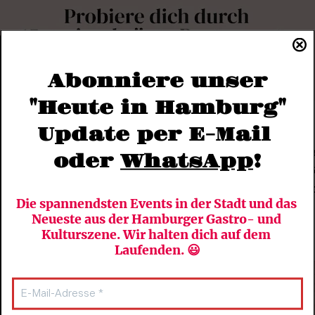
Abonniere unser
"Heute in Hamburg"
Update per E-Mail 
e nicht am Ende. Ich will mein Leben lang in der Travest
t France Delon, eine Art Mentorin für mich. Sie ist eine 
oder 
WhatsApp
!
n aufgetreten ist. Heute ist der Mann, der sie spielt, 6
hne. Da will ich auch irgendwann hin. In High Heels Ri
Die spannendsten Events in der Stadt und das 
Neueste aus der Hamburger Gastro- und 
Kulturszene. Wir halten dich auf dem 
Laufenden. 😃