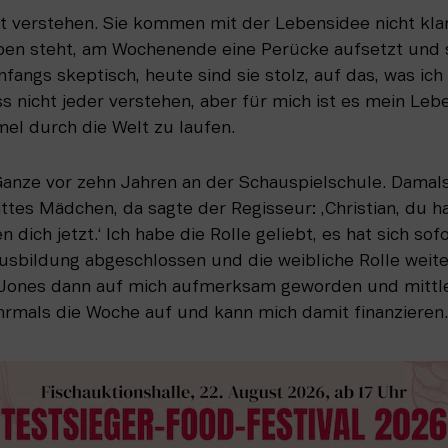
t verstehen. Sie kommen mit der Lebensidee nicht klar,
ben steht, am Wochenende eine Perücke aufsetzt und s
fangs skeptisch, heute sind sie stolz, auf das, was ich
s nicht jeder verstehen, aber für mich ist es mein Leb
l durch die Welt zu laufen.
anze vor zehn Jahren an der Schauspielschule. Damals 
ittes Mädchen, da sagte der Regisseur: ,Christian, du h
 dich jetzt.‘ Ich habe die Rolle geliebt, es hat sich sofor
usbildung abgeschlossen und die weibliche Rolle weiter
a Jones dann auf mich aufmerksam geworden und mittler
hrmals die Woche auf und kann mich damit finanzieren.