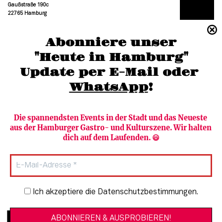
Gaußstraße 190c
22765 Hamburg
(040) 36 88 110 –0
Abonniere unser
moc.grubmah-enezs@ofni
"Heute in Hamburg"
Update per E-Mail oder 
WhatsApp
!
Die spannendsten Events in der Stadt und das Neueste 
aus der Hamburger Gastro- und Kulturszene. Wir halten 
Newsletter abonnieren
Verlag
dich auf dem Laufenden. 😃
Heute in Hamburg
Team
HAMBURG PUR
Autorinnen & Autoren
Stadtleben
SZENE Shop & Abo
Newsletter-Anmeldung
Ich akzeptiere die Datenschutzbestimmungen.
Jobs bei der SZENE und dem Genuss-
Kultur
Guide
Essen + Trinken