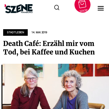
SHOP
Zum
Inhalt
springen
STADTLEBEN
14. MAI 2019
Death Café: Erzähl mir vom
Tod, bei Kaffee und Kuchen