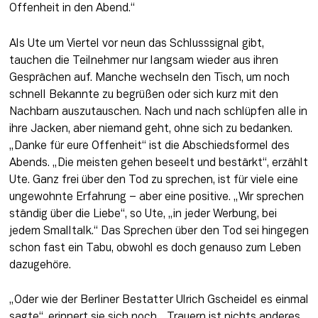
Offenheit in den Abend.“
Als Ute um Viertel vor neun das Schlusssignal gibt, 
tauchen die Teilnehmer nur langsam wieder aus ihren 
Gesprächen auf. Manche wechseln den Tisch, um noch 
schnell Bekannte zu begrüßen oder sich kurz mit den 
Nachbarn auszutauschen. Nach und nach schlüpfen alle in 
ihre Jacken, aber niemand geht, ohne sich zu bedanken. 
„Danke für eure Offenheit“ ist die Abschiedsformel des 
Abends. „Die meisten gehen beseelt und bestärkt“, erzählt 
Ute. Ganz frei über den Tod zu sprechen, ist für viele eine 
ungewohnte Erfahrung – aber eine positive. „Wir sprechen 
ständig über die Liebe“, so Ute, „in jeder Werbung, bei 
jedem Smalltalk.“ Das Sprechen über den Tod sei hingegen 
schon fast ein Tabu, obwohl es doch genauso zum Leben 
dazugehöre.
„Oder wie der Berliner Bestatter Ulrich Gscheidel es einmal 
sagte“, erinnert sie sich noch, „Trauern ist nichts anderes, 