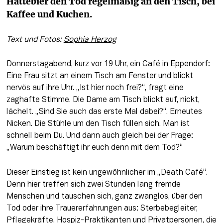
Hattebier den Tod regelmäßig an den Tisch, bei 
Kaffee und Kuchen.
Text und Fotos: 
Sophia Herzog
Donnerstagabend, kurz vor 19 Uhr, ein Café in Eppendorf: 
Eine Frau sitzt an einem Tisch am Fenster und blickt 
nervös auf ihre Uhr. „Ist hier noch frei?“, fragt eine 
zaghafte Stimme. Die Dame am Tisch blickt auf, nickt, 
lächelt. „Sind Sie auch das erste Mal dabei?“. Erneutes 
Nicken. Die Stühle um den Tisch füllen sich. Man ist 
schnell beim Du. Und dann auch gleich bei der Frage: 
„Warum beschäftigt ihr euch denn mit dem Tod?“
Dieser Einstieg ist kein ungewöhnlicher im „Death Café“. 
Denn hier treffen sich zwei Stunden lang fremde 
Menschen und tauschen sich, ganz zwanglos, über den 
Tod oder ihre Trauererfahrungen aus: Sterbebegleiter, 
Pflegekräfte, Hospiz-Praktikanten und Privatpersonen, die 