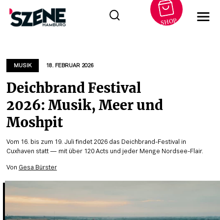
SHOP
Zum
Inhalt
springen
MUSIK
18. FEBRUAR 2026
Deichbrand Festival
2026: Musik, Meer und
Moshpit
Vom 16. bis zum 19. Juli findet 2026 das Deichbrand-Festival in
Cuxhaven statt — mit über 120 Acts und jeder Menge Nordsee-Flair.
Von
Gesa Bürster