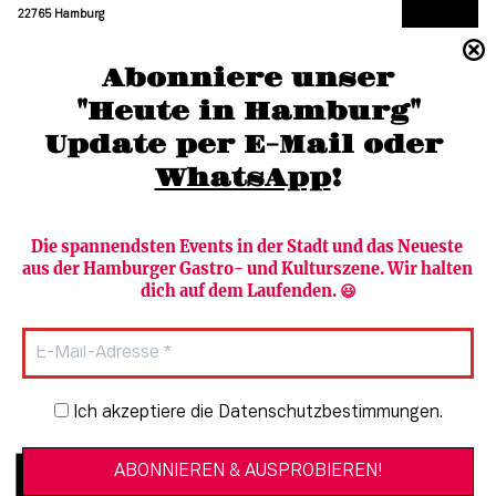
22765 Hamburg
(040) 36 88 110 –0
Abonniere unser
moc.grubmah-enezs@ofni
"Heute in Hamburg"
Update per E-Mail oder 
WhatsApp
!
Die spannendsten Events in der Stadt und das Neueste 
aus der Hamburger Gastro- und Kulturszene. Wir halten 
Newsletter abonnieren
Verlag
dich auf dem Laufenden. 😃
Heute in Hamburg
Team
HAMBURG PUR
Autorinnen & Autoren
Stadtleben
SZENE Shop & Abo
Newsletter-Anmeldung
Ich akzeptiere die Datenschutzbestimmungen.
Jobs bei der SZENE und dem Genuss-
Kultur
Guide
Essen + Trinken
Mediadaten & Kontakt