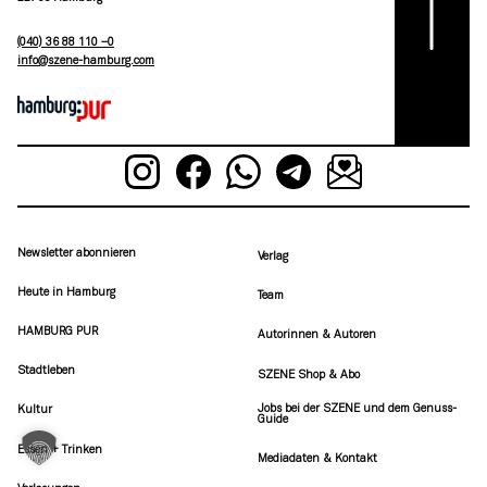
(040) 36 88 110 –0
moc.grubmah-enezs@ofni
Newsletter abonnieren
Verlag
Heute in Hamburg
Team
HAMBURG PUR
Autorinnen & Autoren
Stadtleben
SZENE Shop & Abo
Jobs bei der SZENE und dem Genuss-
Kultur
Guide
Essen + Trinken
Mediadaten & Kontakt