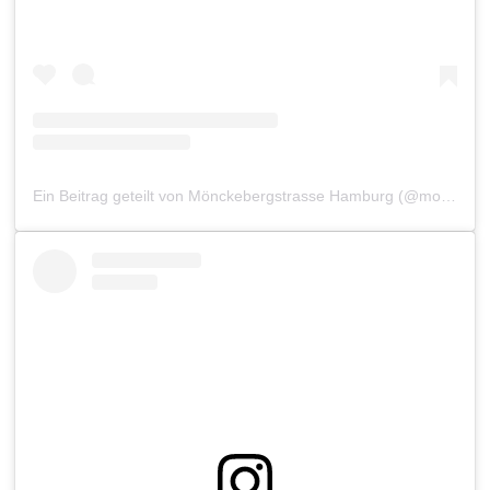
Ein Beitrag geteilt von Mönckebergstrasse Hamburg (@moenckebergstrasse)