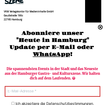
VKM Verlagskontor für Medieninhalte GmbH
Gaußstraße 190c
22765 Hamburg
(040) 36 88 110 –0
Abonniere unser
moc.grubmah-enezs@ofni
"Heute in Hamburg"
Update per E-Mail oder 
WhatsApp
!
Die spannendsten Events in der Stadt und das Neueste 
aus der Hamburger Gastro- und Kulturszene. Wir halten 
Newsletter abonnieren
Verlag
dich auf dem Laufenden. 😃
Heute in Hamburg
Team
HAMBURG PUR
Autorinnen & Autoren
Stadtleben
SZENE Shop & Abo
Newsletter-Anmeldung
Ich akzeptiere die Datenschutzbestimmungen.