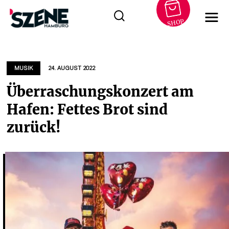
SHOP
Zum
Inhalt
springen
MUSIK
24. AUGUST 2022
Überraschungskonzert am
Hafen: Fettes Brot sind
zurück!