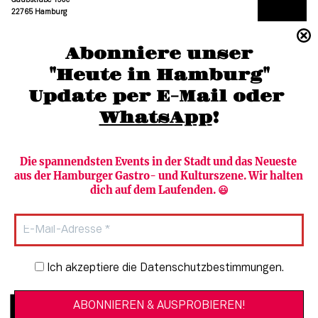
Gaußstraße 190c
22765 Hamburg
(040) 36 88 110 –0
Abonniere unser
moc.grubmah-enezs@ofni
"Heute in Hamburg"
Update per E-Mail oder 
WhatsApp
!
Die spannendsten Events in der Stadt und das Neueste 
aus der Hamburger Gastro- und Kulturszene. Wir halten 
Newsletter abonnieren
Verlag
dich auf dem Laufenden. 😃
Heute in Hamburg
Team
HAMBURG PUR
Autorinnen & Autoren
Stadtleben
SZENE Shop & Abo
Newsletter-Anmeldung
Ich akzeptiere die Datenschutzbestimmungen.
Jobs bei der SZENE und dem Genuss-
Kultur
Guide
Essen + Trinken
Mediadaten & Kontakt