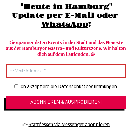
"Heute in Hamburg"
Update per E-Mail oder 
WhatsApp
!
Die spannendsten Events in der Stadt und das Neueste 
aus der Hamburger Gastro- und Kulturszene. Wir halten 
Newsletter abonnieren
Verlag
dich auf dem Laufenden. 😃
Heute in Hamburg
Team
HAMBURG PUR
Autorinnen & Autoren
Stadtleben
SZENE Shop & Abo
Newsletter-Anmeldung
Ich akzeptiere die Datenschutzbestimmungen.
Jobs bei der SZENE und dem Genuss-
Kultur
Guide
Essen + Trinken
Mediadaten & Kontakt
Verlosungen
Datenschutzeinstellungen
👉 
Stattdessen via Messenger abonnieren
🔗 Kinoprogramm
Datenschutzbestimmungen