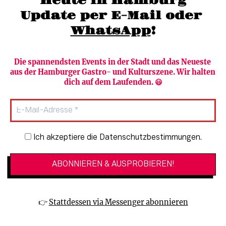
"Heute in Hamburg"
Update per E-Mail oder 
WhatsApp
!
Die spannendsten Events in der Stadt und das Neueste 
aus der Hamburger Gastro- und Kulturszene. Wir halten 
Newsletter abonnieren
Verlag
dich auf dem Laufenden. 😃
Heute in Hamburg
Team
HAMBURG PUR
Autorinnen & Autoren
Stadtleben
SZENE Shop & Abo
Newsletter-Anmeldung
Ich akzeptiere die Datenschutzbestimmungen.
Jobs bei der SZENE und dem Genuss-
Kultur
Guide
Essen + Trinken
Mediadaten & Kontakt
Verlosungen
Datenschutzeinstellungen
👉 
Stattdessen via Messenger abonnieren
🔗 Kinoprogramm
Datenschutzbestimmungen
🔗 Veranstaltungskalender
Impressum