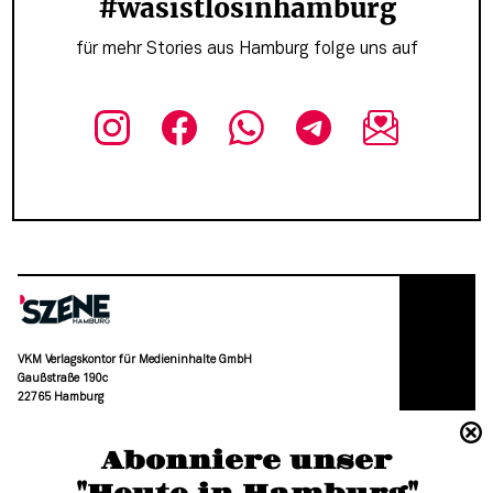
#wasistlosinhamburg
für mehr Stories aus Hamburg folge uns auf
VKM Verlagskontor für Medieninhalte GmbH
Gaußstraße 190c
22765 Hamburg
(040) 36 88 110 –0
Abonniere unser
moc.grubmah-enezs@ofni