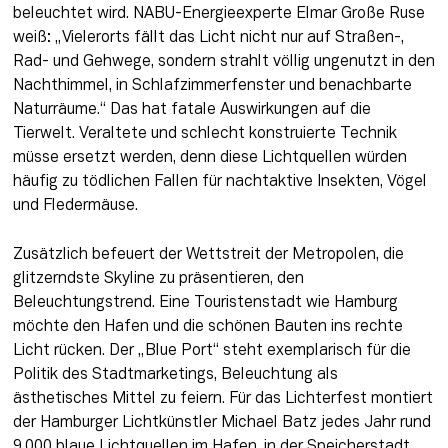
beleuchtet wird. NABU-Energieexperte Elmar Große Ruse 
weiß: „Vielerorts fällt das Licht nicht nur auf Straßen-, 
Rad- und Gehwege, sondern strahlt völlig ungenutzt in den 
Nachthimmel, in Schlafzimmerfenster und benachbarte 
Naturräume.“ Das hat fatale Auswirkungen auf die 
Tierwelt. Veraltete und schlecht konstruierte Technik 
müsse ersetzt werden, denn diese Lichtquellen würden 
häufig zu tödlichen Fallen für nachtaktive Insekten, Vögel 
und Fledermäuse.
Zusätzlich befeuert der Wettstreit der Metropolen, die 
glitzerndste Skyline zu präsentieren, den 
Beleuchtungstrend. Eine Touristenstadt wie Hamburg 
möchte den Hafen und die schönen Bauten ins rechte 
Licht rücken. Der „Blue Port“ steht exemplarisch für die 
Politik des Stadtmarketings, Beleuchtung als 
ästhetisches Mittel zu feiern. Für das Lichterfest montiert 
der Hamburger Lichtkünstler Michael Batz jedes Jahr rund 
9.000 blaue Lichtquellen im Hafen, in der Speicherstadt 