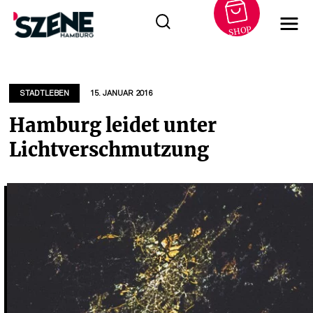
SHOP
Zum
Inhalt
springen
STADTLEBEN
15. JANUAR 2016
Hamburg leidet unter
Lichtverschmutzung