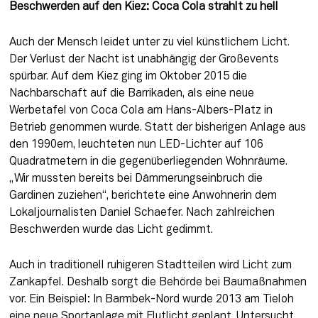
Beschwerden auf den Kiez: Coca Cola strahlt zu hell
Auch der Mensch leidet unter zu viel künstlichem Licht. 
Der Verlust der Nacht ist unabhängig der Großevents 
spürbar. Auf dem Kiez ging im Oktober 2015 die 
Nachbarschaft auf die Barrikaden, als eine neue 
Werbetafel von Coca Cola am Hans-Albers-Platz in 
Betrieb genommen wurde. Statt der bisherigen Anlage aus 
den 1990ern, leuchteten nun LED-Lichter auf 106 
Quadratmetern in die gegenüberliegenden Wohnräume. 
„Wir mussten bereits bei Dämmerungseinbruch die 
Gardinen zuziehen“, berichtete eine Anwohnerin dem 
Lokaljournalisten Daniel Schaefer. Nach zahlreichen 
Beschwerden wurde das Licht gedimmt.
Auch in traditionell ruhigeren Stadtteilen wird Licht zum 
Zankapfel. Deshalb sorgt die Behörde bei Baumaßnahmen 
vor. Ein Beispiel: In Barmbek-Nord wurde 2013 am Tieloh 
eine neue Sportanlage mit Flutlicht geplant. Untersucht 