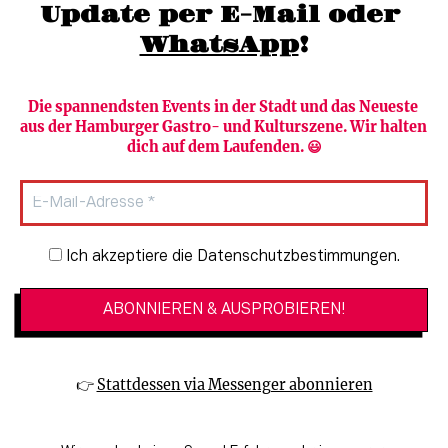
Update per E-Mail oder 
WhatsApp
!
Die spannendsten Events in der Stadt und das Neueste 
aus der Hamburger Gastro- und Kulturszene. Wir halten 
Newsletter abonnieren
Verlag
dich auf dem Laufenden. 😃
Heute in Hamburg
Team
HAMBURG PUR
Autorinnen & Autoren
Stadtleben
SZENE Shop & Abo
Newsletter-Anmeldung
Ich akzeptiere die Datenschutzbestimmungen.
Jobs bei der SZENE und dem Genuss-
Kultur
Guide
Essen + Trinken
Mediadaten & Kontakt
Verlosungen
Datenschutzeinstellungen
👉 
Stattdessen via Messenger abonnieren
🔗 Kinoprogramm
Datenschutzbestimmungen
🔗 Veranstaltungskalender
Impressum