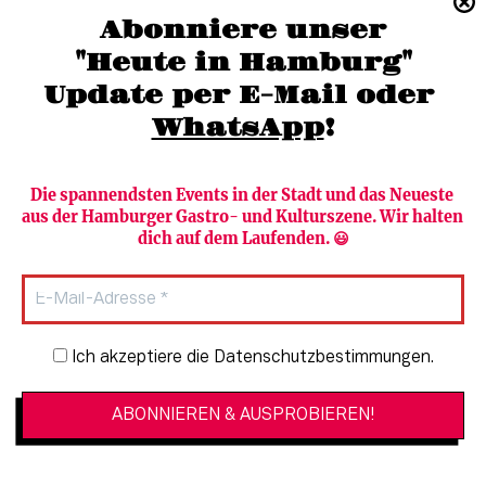
(040) 36 88 110 –0
Abonniere unser
moc.grubmah-enezs@ofni
"Heute in Hamburg"
Update per E-Mail oder 
WhatsApp
!
Die spannendsten Events in der Stadt und das Neueste 
aus der Hamburger Gastro- und Kulturszene. Wir halten 
Newsletter abonnieren
Verlag
dich auf dem Laufenden. 😃
Heute in Hamburg
Team
HAMBURG PUR
Autorinnen & Autoren
Stadtleben
SZENE Shop & Abo
Newsletter-Anmeldung
Ich akzeptiere die Datenschutzbestimmungen.
Jobs bei der SZENE und dem Genuss-
Kultur
Guide
Essen + Trinken
Mediadaten & Kontakt
Verlosungen
Datenschutzeinstellungen