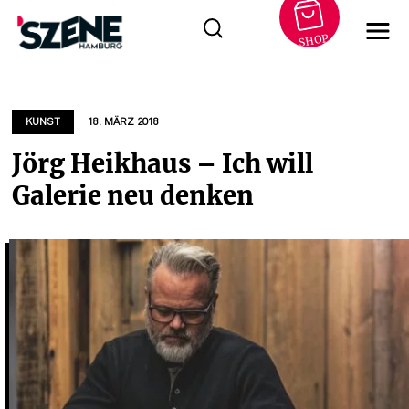
SHOP
Zum
Inhalt
springen
KUNST
18. MÄRZ 2018
Jörg Heikhaus – Ich will
Galerie neu denken