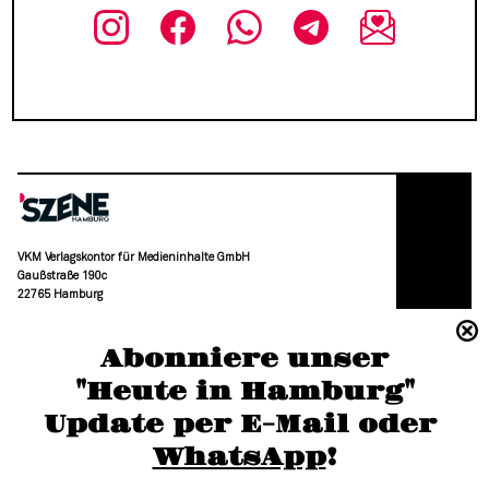
VKM Verlagskontor für Medieninhalte GmbH
Gaußstraße 190c
22765 Hamburg
(040) 36 88 110 –0
Abonniere unser
moc.grubmah-enezs@ofni
"Heute in Hamburg"
Update per E-Mail oder 
WhatsApp
!