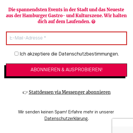
Die spannendsten Events in der Stadt und das Neueste 
aus der Hamburger Gastro- und Kulturszene. Wir halten 
Newsletter abonnieren
Verlag
dich auf dem Laufenden. 😃
Heute in Hamburg
Team
HAMBURG PUR
Autorinnen & Autoren
Stadtleben
SZENE Shop & Abo
Newsletter-Anmeldung
Ich akzeptiere die Datenschutzbestimmungen.
Jobs bei der SZENE und dem Genuss-
Kultur
Guide
Essen + Trinken
Mediadaten & Kontakt
Verlosungen
Datenschutzeinstellungen
👉 
Stattdessen via Messenger abonnieren
🔗 Kinoprogramm
Datenschutzbestimmungen
🔗 Veranstaltungskalender
Impressum
Wir senden keinen Spam! Erfahre mehr in unserer 
🔗 Genuss-Guide Hamburg
Barrierefreiheitserklärung
Datenschutzerklärung
.