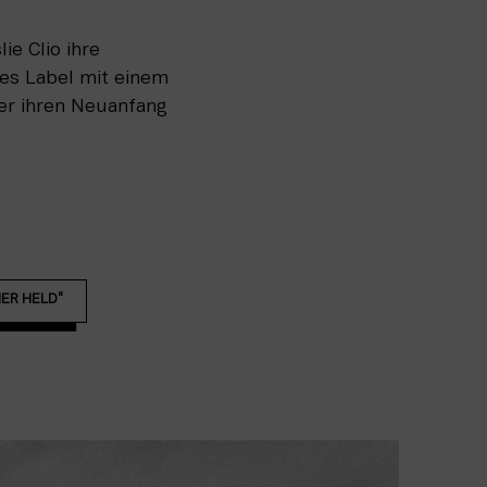
e Clio ihre
nes Label mit einem
ber ihren Neuanfang
NER HELD“