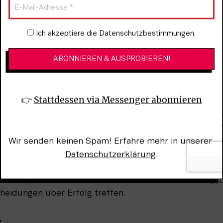
Newsletter-Anmeldung
Ich akzeptiere die Datenschutzbestimmungen.
ikindustrie ein Problem mit patriarchalen Strukturen?
👉 
Stattdessen via Messenger abonnieren
stlerin darstellen will, ist der ‘Mut zur Kante‘. In der Mu
iversität. Es ist ein sehr einseitiges Frauenbild, und ein
anche Erfolg. Das entspricht aber nicht der Realität, den
Wir senden keinen Spam! Erfahre mehr in unserer 
Frauen.
Datenschutzerklärung
.
 dafür, dass es nur klassische Frauenbilder an die Spitz
cheidungen über Erfolg treffen.