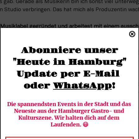
ab. Gerade als Musikerin bin ich sonst viel unterwegs 
m Studio verbringen. Das hat mich als Produzentin wac
Musiklabel gegründet und arbeitest mit einem ausschli
rum?
Abonniere unser
ss Frauen in der Musikindustrie immer noch benachteilig
n Labels, habe ich mich das erste Mal in der Position 
"Heute in Hamburg"
n und ein rein weibliches Team besetzen zu können.
Update per E-Mail 
oder 
WhatsApp
!
ministin. Ich gucke nach Frauen, die mich inspirieren un
hte. Ich freue mich, damit ein Statement setzen zu 
Die spannendsten Events in der Stadt und das 
Neueste aus der Hamburger Gastro- und 
Kulturszene. Wir halten dich auf dem 
Laufenden. 😃