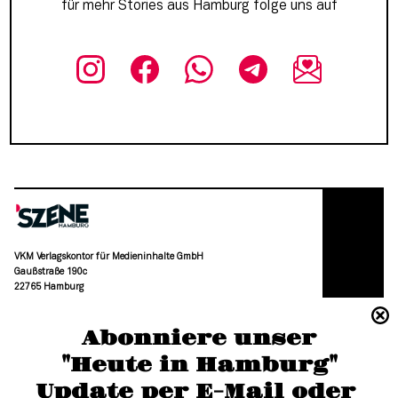
für mehr Stories aus Hamburg folge uns auf
VKM Verlagskontor für Medieninhalte GmbH
Gaußstraße 190c
22765 Hamburg
(040) 36 88 110 –0
Abonniere unser
moc.grubmah-enezs@ofni
"Heute in Hamburg"
Update per E-Mail oder 