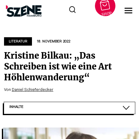
SHOP
Zum
Inhalt
springen
LITERATUR
18. NOVEMBER 2022
Kristine Bilkau: „Das
Schreiben ist wie eine Art
Höhlenwanderung“
Von
Daniel Schieferdecker
INHALTE
„ICH FINDE ES SCHÖN, MITZUBEKOMMEN, WORAN ...
LEERE