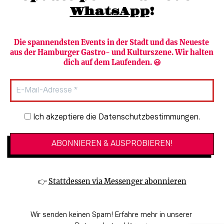
WhatsApp
!
Die spannendsten Events in der Stadt und das Neueste 
aus der Hamburger Gastro- und Kulturszene. Wir halten 
Newsletter abonnieren
Verlag
dich auf dem Laufenden. 😃
Heute in Hamburg
Team
HAMBURG PUR
Autorinnen & Autoren
Stadtleben
SZENE Shop & Abo
Newsletter-Anmeldung
Ich akzeptiere die Datenschutzbestimmungen.
Jobs bei der SZENE und dem Genuss-
Kultur
Guide
Essen + Trinken
Mediadaten & Kontakt
Verlosungen
Datenschutzeinstellungen
👉 
Stattdessen via Messenger abonnieren
🔗 Kinoprogramm
Datenschutzbestimmungen
🔗 Veranstaltungskalender
Impressum
Wir senden keinen Spam! Erfahre mehr in unserer 
🔗 Genuss-Guide Hamburg
Barrierefreiheitserklärung