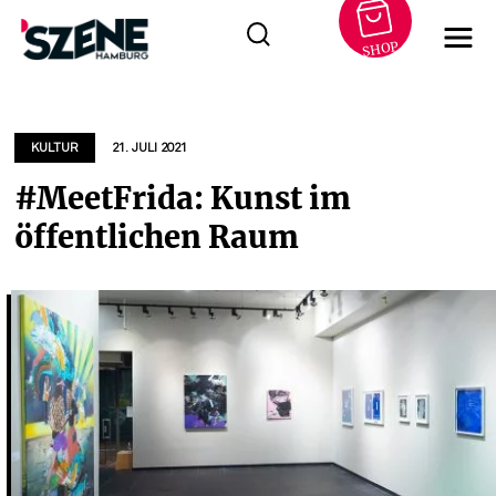
SHOP
Zum
Inhalt
springen
KULTUR
21. JULI 2021
#MeetFrida: Kunst im
öffentlichen Raum