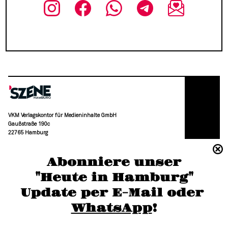
VKM Verlagskontor für Medieninhalte GmbH
Gaußstraße 190c
22765 Hamburg
(040) 36 88 110 –0
Abonniere unser
moc.grubmah-enezs@ofni
"Heute in Hamburg"
Update per E-Mail oder 
WhatsApp
!