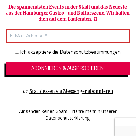
Die spannendsten Events in der Stadt und das Neueste 
aus der Hamburger Gastro- und Kulturszene. Wir halten 
Newsletter abonnieren
Verlag
dich auf dem Laufenden. 😃
Heute in Hamburg
Team
HAMBURG PUR
Autorinnen & Autoren
Stadtleben
SZENE Shop & Abo
Newsletter-Anmeldung
Ich akzeptiere die Datenschutzbestimmungen.
Jobs bei der SZENE und dem Genuss-
Kultur
Guide
Essen + Trinken
Mediadaten & Kontakt
Verlosungen
Datenschutzeinstellungen
👉 
Stattdessen via Messenger abonnieren
🔗 Kinoprogramm
Datenschutzbestimmungen
🔗 Veranstaltungskalender
Impressum
Wir senden keinen Spam! Erfahre mehr in unserer 
🔗 Genuss-Guide Hamburg
Barrierefreiheitserklärung
Datenschutzerklärung
.
© 2026 SZENE HAMBURG