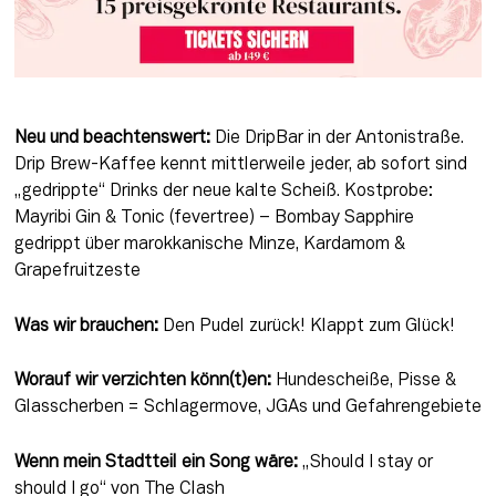
Neu und beachtenswert:
 Die DripBar in der Antonistraße. 
Drip Brew-Kaffee kennt mittlerweile jeder, ab sofort sind 
„gedrippte“ Drinks der neue kalte Scheiß. Kostprobe: 
Mayribi Gin & Tonic (fevertree) – Bombay Sapphire 
gedrippt über marokkanische Minze, Kardamom & 
Grapefruitzeste
Was wir brauchen:
 Den Pudel zurück! Klappt zum Glück!
Worauf wir verzichten könn(t)en:
 Hundescheiße, Pisse & 
Glasscherben = Schlagermove, JGAs und Gefahrengebiete
Wenn mein Stadtteil ein Song wäre:
 „Should I stay or 
should I go“ von The Clash