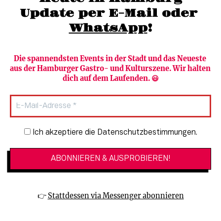
Update per E-Mail oder 
WhatsApp
!
Die spannendsten Events in der Stadt und das Neueste 
aus der Hamburger Gastro- und Kulturszene. Wir halten 
Newsletter abonnieren
Verlag
dich auf dem Laufenden. 😃
Heute in Hamburg
Team
HAMBURG PUR
Autorinnen & Autoren
Stadtleben
SZENE Shop & Abo
Newsletter-Anmeldung
Ich akzeptiere die Datenschutzbestimmungen.
Jobs bei der SZENE und dem Genuss-
Kultur
Guide
Essen + Trinken
Mediadaten & Kontakt
Verlosungen
Datenschutzeinstellungen
👉 
Stattdessen via Messenger abonnieren
🔗 Kinoprogramm
Datenschutzbestimmungen
🔗 Veranstaltungskalender
Impressum