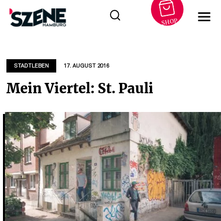
SHOP
Zum
Inhalt
springen
STADTLEBEN
17. AUGUST 2016
Mein Viertel: St. Pauli