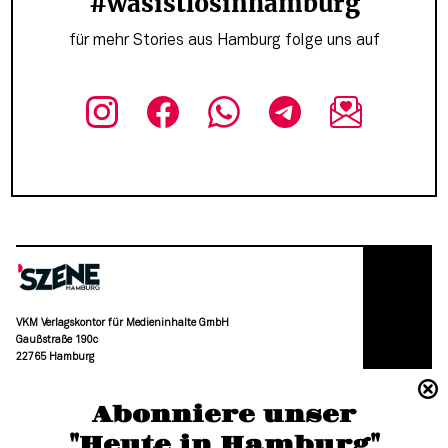
#wasistlosinhamburg
für mehr Stories aus Hamburg folge uns auf
VKM Verlagskontor für Medieninhalte GmbH
Gaußstraße 190c
22765 Hamburg
(040) 36 88 110 –0
Abonniere unser
moc.grubmah-enezs@ofni
"Heute in Hamburg"