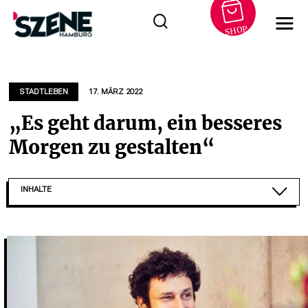
SHOP
Zum
Inhalt
springen
STADTLEBEN
17. MÄRZ 2022
„Es geht darum, ein besseres
Morgen zu gestalten“
INHALTE
GELD ALS TEIL DER LÖSUNG
„TENDENZIELLE UNZUFRIEDENHEIT MIT DEM STAT...
EIN BESSERES MORGEN