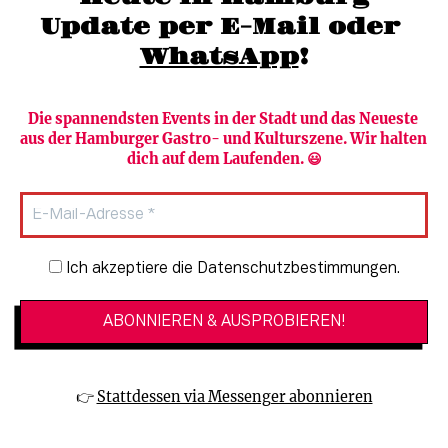
Update per E-Mail oder 
WhatsApp
!
Die spannendsten Events in der Stadt und das Neueste 
aus der Hamburger Gastro- und Kulturszene. Wir halten 
Newsletter abonnieren
Verlag
dich auf dem Laufenden. 😃
Heute in Hamburg
Team
HAMBURG PUR
Autorinnen & Autoren
Stadtleben
SZENE Shop & Abo
Newsletter-Anmeldung
Ich akzeptiere die Datenschutzbestimmungen.
Jobs bei der SZENE und dem Genuss-
Kultur
Guide
Essen + Trinken
Mediadaten & Kontakt
Verlosungen
Datenschutzeinstellungen
👉 
Stattdessen via Messenger abonnieren
🔗 Kinoprogramm
Datenschutzbestimmungen
🔗 Veranstaltungskalender
Impressum