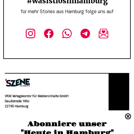
#wasistlosinhamburg
für mehr Stories aus Hamburg folge uns auf
VKM Verlagskontor für Medieninhalte GmbH
Gaußstraße 190c
22765 Hamburg
(040) 36 88 110 –0
Abonniere unser
moc.grubmah-enezs@ofni
"Heute in Hamburg"