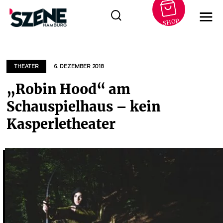
SHOP
Zum
Inhalt
springen
THEATER
6. DEZEMBER 2018
„Robin Hood“ am
Schauspielhaus – kein
Kasperletheater