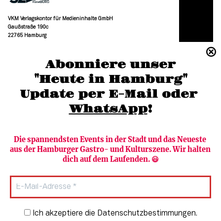
VKM Verlagskontor für Medieninhalte GmbH
Gaußstraße 190c
22765 Hamburg
(040) 36 88 110 –0
Abonniere unser
moc.grubmah-enezs@ofni
"Heute in Hamburg"
Update per E-Mail oder 
WhatsApp
!
Die spannendsten Events in der Stadt und das Neueste 
aus der Hamburger Gastro- und Kulturszene. Wir halten 
Newsletter abonnieren
Verlag
dich auf dem Laufenden. 😃
Heute in Hamburg
Team
HAMBURG PUR
Autorinnen & Autoren
Stadtleben
SZENE Shop & Abo
Newsletter-Anmeldung
Ich akzeptiere die Datenschutzbestimmungen.