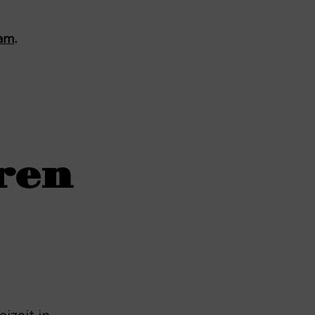
ram
.
ren