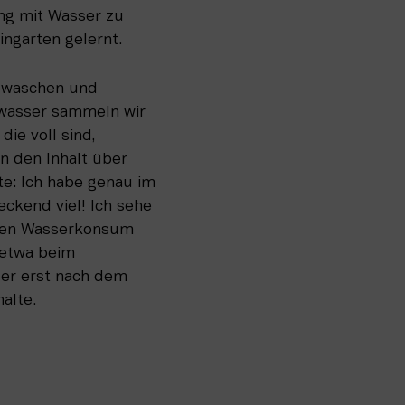
g mit Wasser zu 
ingarten gelernt.
 waschen und 
wasser sammeln wir 
ie voll sind, 
 den Inhalt über 
e: Ich habe genau im 
eckend viel! Ich sehe 
nen Wasserkonsum 
 etwa beim 
r erst nach dem 
alte.