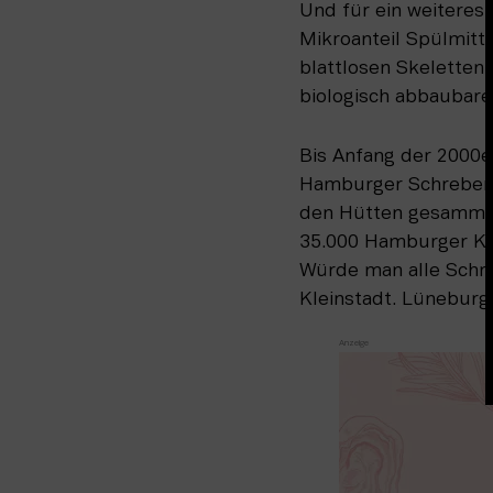
Und für ein weiteres
Mikroanteil Spülmitte
blattlosen Skeletten.
biologisch abbaubare
Bis Anfang der 2000e
Hamburger Schreber­g
den Hütten gesammelt
35.000 Hamburger Kle
Würde man alle Schr
Kleinstadt. Lüneburg