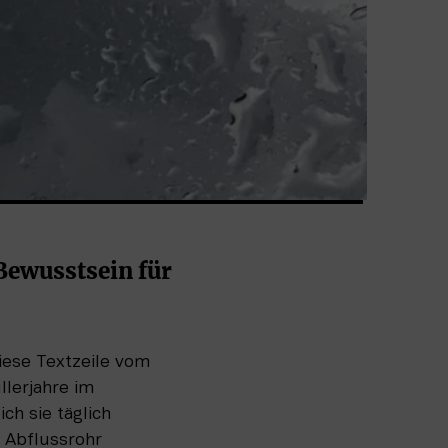
ewusstsein für 
ese Textzeile vom 
lerjahre im 
h sie täglich 
Abflussrohr 