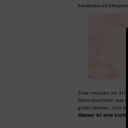
Kanalisation á la Kleingarte
Zwar müssen wir in 
Rekordsommer war das
guten Niveau. Und tr
Wasser ist eine kost