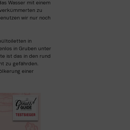
das Wasser mit einem 
n verkümmerten zu 
benutzen wir nur noch 
toiletten in 
nlos in Gruben unter 
 ist das in den rund 
t zu gefährden. 
lkerung einer 