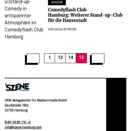
KULTUR
Comedyflash Club
Hamburg: Weiterer Stand-up-Club
für die Hansestadt
VON
GESA BÜRSTER
1
13
14
15
VKM Verlagskontor für Medieninhalte GmbH
Gaußstraße 190c
22765 Hamburg
(040) 36 88 110 –0
moc.grubmah-enezs@ofni