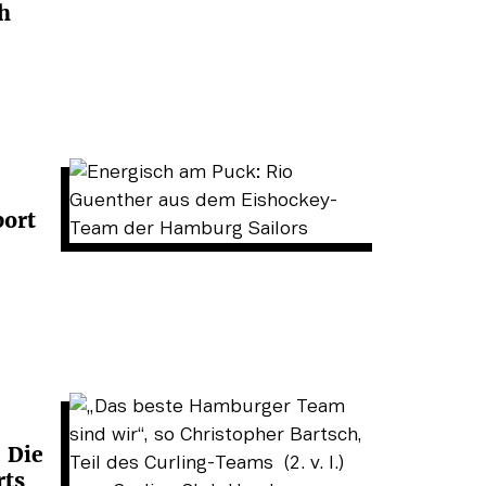
h
port
 Die
rts