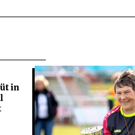
üt in
l
t