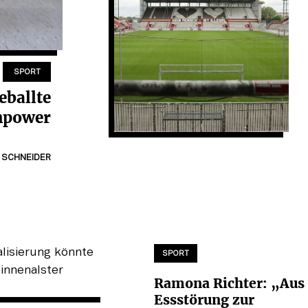
SPORT
eballte
npower
 SCHNEIDER
SPORT
Ramona Richter: „Aus 
Essstörung zur