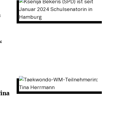
a
“
ina