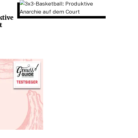
ktive
t