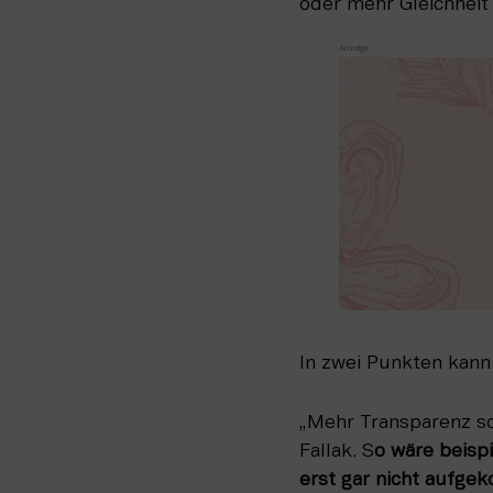
oder mehr Gleichheit 
In zwei Punkten kann
„Mehr Transparenz so
Fallak. S
o wäre beisp
erst gar nicht aufg