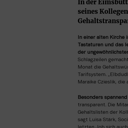
In der Eimsbütt
seines Kollegen
Gehaltstranspar
In einer alten Kirche
Tastaturen und das l
der ungewöhnlichste
Schlagzeilen gemacht
Monat die Gehaltswüns
Tarifsystem. „Elbdudl
Maraike Czieslik, die 
Besonders spannend a
transparent. Die Mita
Gehaltslisten der Kol
sagt Luisa Stärk, So
letzten Job sich auch