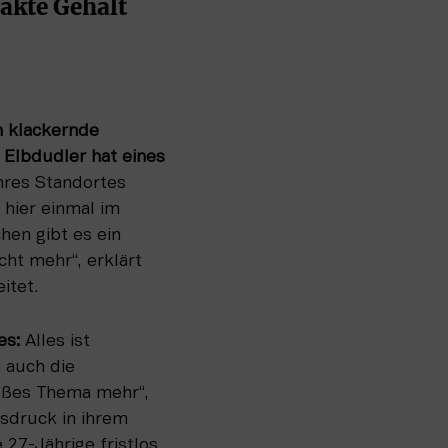
akte Gehalt 
 klackernde 
Elbdudler hat eines 
hres Standortes 
hier einmal im 
en gibt es ein 
ht mehr“, erklärt 
itet.
es:
 Alles ist 
 auch die 
oßes Thema mehr“, 
sdruck in ihrem 
7-Jährige fristlos 