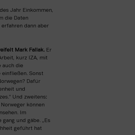
edes Jahr Einkommen, 
m die Daten 
 erfahren dann aber 
ifelt Mark Fallak.
 Er 
eit, kurz IZA, mit 
 auch die 
einfließen. Sonst 
Norwegen? Dafür 
nheit und 
es.“ Und zweitens: 
ie Norweger können 
nsehen. Im 
 gang und gäbe. „Es 
hheit geführt hat 