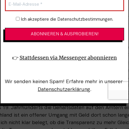
da hingegen schon viel weiter. Dort werden seit 2001 j
uerabgaben aller Bürger im Internet veröffentlicht. U
Newsletter-Anmeldung
Ich akzeptiere die Datenschutzbestimmungen.
 sich ein Nutzerkonto im Internet anlegen. Die Bürger
tsinformationen eingesehen hat.
ntransparenz in Deutschland funktionieren würde, bezwe
s unabhängigen Forschungsinstituts zur Zukunft der Arb
👉 
Stattdessen via Messenger abonnieren
ieser Form der Lohntransparenz müsste man hierzulande
n nachvollziehbar machen, die in Gehaltsunterschiede 
gunst.“ Aber warum funktioniert das System dann in 
Wir senden keinen Spam! Erfahre mehr in unserer 
ei Gründe. Erstens: „Norwegen hat eine Kultur der Offe
Datenschutzerklärung
.
land eine Kultur der Privatsphäre und des Datenschutz
 Norwegen kleiner, das Neidpotenzial also geringer.“ D
s 19. Jahrhunderts die Gehaltsdaten auf den Ämtern ei
land ist ein offener Umgang mit Geld dort schon lange
lich nicht klar belegt, ob die Transparenz zu mehr Gleic