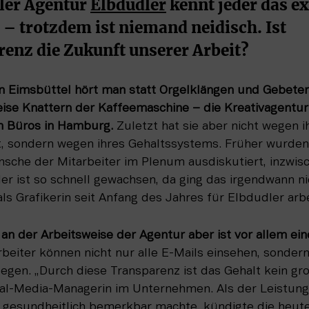
ler Agentur 
Elbdudler
 kennt jeder das ex
 – trotzdem ist niemand neidisch. Ist 
enz die Zukunft unserer Arbeit?
 in Eimsbüttel hört man statt Orgelklängen und Gebeten
eise Knattern der Kaffeemaschine – die Kreativagentur 
n Büros in Hamburg.
 Zuletzt hat sie aber nicht wegen i
, sondern wegen ihres Gehaltssystems. Früher wurden 
che der Mitarbeiter im Plenum ausdiskutiert, inzwisch
er ist so schnell gewachsen, da ging das irgendwann nic
als Grafikerin seit Anfang des Jahres für Elbdudler arbe
n der Arbeitsweise der Agentur aber ist vor allem ein
rbeiter können nicht nur alle E-Mails einsehen, sondern
legen. „Durch diese Transparenz ist das Gehalt kein gr
cial-Media-Managerin im Unternehmen. Als der Leistung
 gesundheitlich bemerkbar machte, kündigte die heute 2