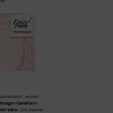
er.
rhindern“, erklärt 
Manager-Gehältern 
im wäre.
 „Ein zweiter 