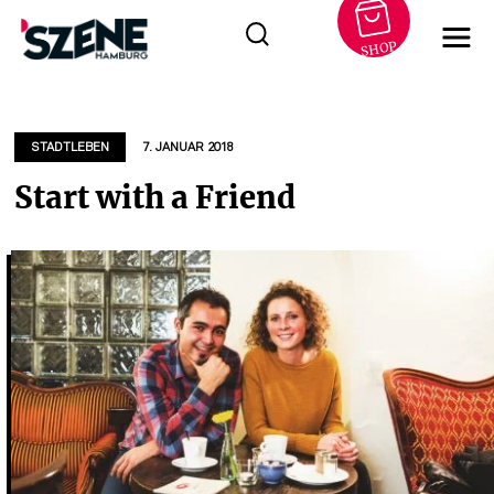
SHOP
Zum
Inhalt
springen
STADTLEBEN
7. JANUAR 2018
Start with a Friend