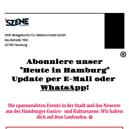
VKM Verlagskontor für Medieninhalte GmbH
Gaußstraße 190c
22765 Hamburg
(040) 36 88 110 –0
Abonniere unser
moc.grubmah-enezs@ofni
"Heute in Hamburg"
Update per E-Mail oder 
WhatsApp
!
Die spannendsten Events in der Stadt und das Neueste 
aus der Hamburger Gastro- und Kulturszene. Wir halten 
Newsletter abonnieren
Verlag
dich auf dem Laufenden. 😃
Heute in Hamburg
Team