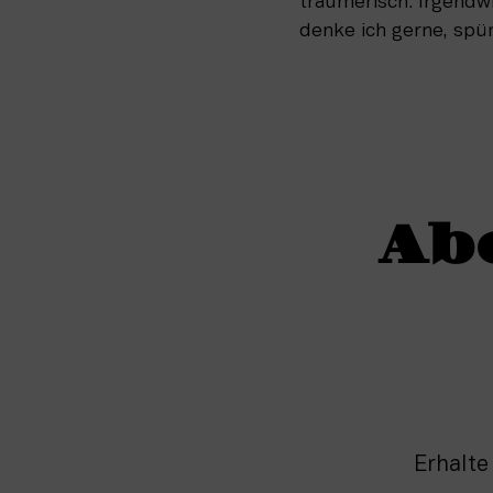
träumerisch. Irgendwi
denke ich gerne, spü
Ab
Erhalte