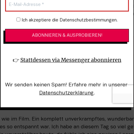
r werden. Wir haben uns so drauf gefreut und waren be
all die Planungsszenarien im Kopf und dachte kurz vorh
Newsletter-Anmeldung
Ich akzeptiere die Datenschutzbestimmungen.
👉 
Stattdessen via Messenger abonnieren
Wir senden keinen Spam! Erfahre mehr in unserer 
Datenschutzerklärung
.
wie im Film. Ein komplett unverkrampftes, wunderbare
 es so entspannt war. Ich habe an diesem Tag so viel gef