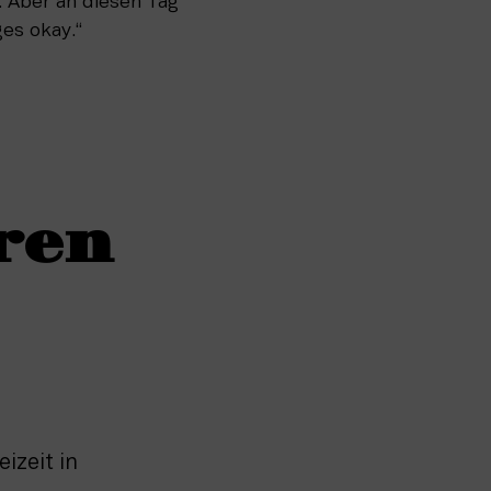
 Aber an diesen Tag 
es okay.“
ren
izeit in