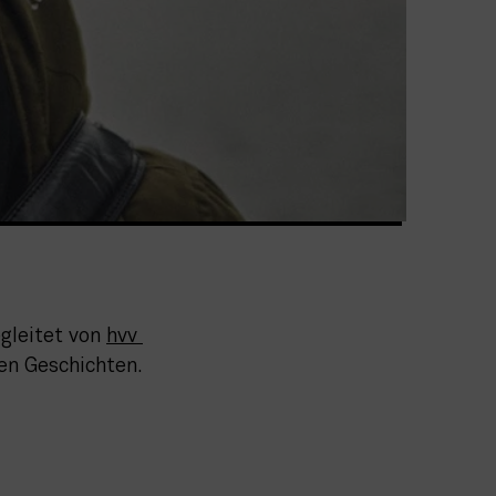
leitet von 
hvv 
en Geschichten. 