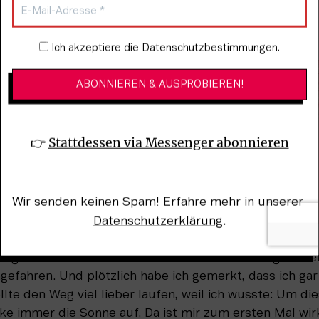
 mir, wir wohnten im selben Haus und er sagte: ‚Wenn d
ll, dann nehme ich dich in meinem Auto mit‘.
Newsletter-Anmeldung
Ich akzeptiere die Datenschutzbestimmungen.
👉 
Stattdessen via Messenger abonnieren
Wir senden keinen Spam! Erfahre mehr in unserer 
Datenschutzerklärung
.
ingelassen und ihm bei der Krawattenauswahl geholfen,
fahren. Und plötzlich habe ich gemerkt, dass ich gar 
lte den Weg viel lieber laufen, weil ich wusste: Um dies
ke immer die Sonne auf. Da ist mir zum ersten Mal wirk