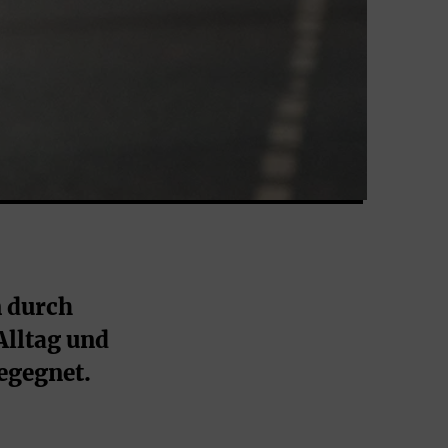
 durch 
lltag und 
egegnet.