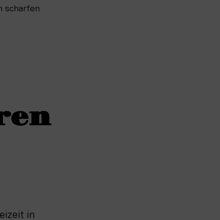
 scharfen 
ren
izeit in