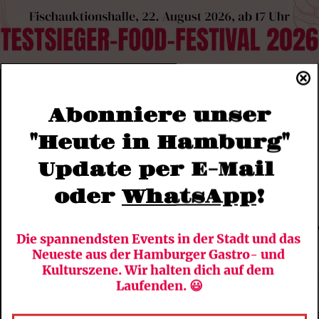
Abonniere unser
"Heute in Hamburg"
Update per E-Mail 
oder 
WhatsApp
!
n Europa ist nicht selbstver
Die spannendsten Events in der Stadt und das 
Neueste aus der Hamburger Gastro- und 
Kulturszene. Wir halten dich auf dem 
rkte die Welt aus europäischer Sicht noch so offen und f
Laufenden. 😃
 das verändert hat. Ich lese gerade „Die Welt von Geste
iftsteller Stefan Zweig. Er schrieb das Buch kurz vor 