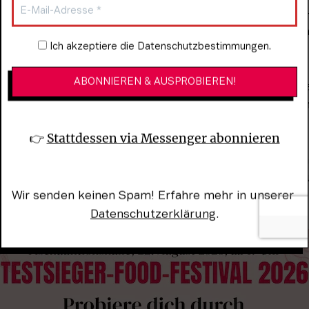
r, Anfang des 20. Jahrhunderts in Wien aufzuwachsen –
egszeiten. Es ist traurig, dass das Buch wieder an Aktua
Newsletter-Anmeldung
Ich akzeptiere die Datenschutzbestimmungen.
g begann, war das ein Schock. Ich dachte, so was würd
Freund von mir ist Ukrainer und lebt in Kiew. Er darf da
mpfen. Das ist eine gruselige und surreale Vorstellung
n Europa nicht selbstverständlich ist.
👉 
Stattdessen via Messenger abonnieren
ir einen Präsidenten, dessen Eltern und er selbst noch 
gentlich Glück, im richtigen Augenblick auf der Welt zu 
Wir senden keinen Spam! Erfahre mehr in unserer 
kunft. 
Datenschutzerklärung
.