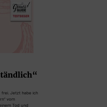
ständlich“
rei. Jetzt habe ich 
rn“ vom 
seinem Tod und 