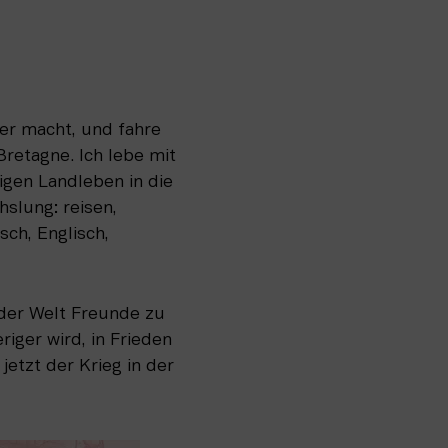
r macht, und fahre 
retagne. Ich lebe mit 
gen Landleben in die 
slung: reisen, 
h, Englisch, 
der Welt Freunde zu 
iger wird, in Frieden 
etzt der Krieg in der 