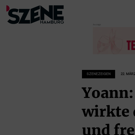
Zum
Inhalt
springen
SZENEZEIGEN
22. MÄRZ
Yoann:
wirkte 
und fre