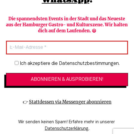
WhatsApp
!
Die spannendsten Events in der Stadt und das Neueste 
aus der Hamburger Gastro- und Kulturszene. Wir halten 
Newsletter abonnieren
Verlag
dich auf dem Laufenden. 😃
Heute in Hamburg
Team
HAMBURG PUR
Autorinnen & Autoren
Stadtleben
SZENE Shop & Abo
Newsletter-Anmeldung
Ich akzeptiere die Datenschutzbestimmungen.
Jobs bei der SZENE und dem Genuss-
Kultur
Guide
Essen + Trinken
Mediadaten & Kontakt
Verlosungen
Datenschutzeinstellungen
👉 
Stattdessen via Messenger abonnieren
🔗 Kinoprogramm
Datenschutzbestimmungen
🔗 Veranstaltungskalender
Impressum
Wir senden keinen Spam! Erfahre mehr in unserer 
🔗 Genuss-Guide Hamburg
Barrierefreiheitserklärung
Datenschutzerklärung
.