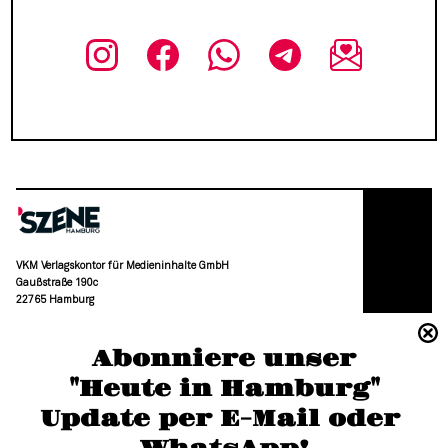
VKM Verlagskontor für Medieninhalte GmbH
Gaußstraße 190c
22765 Hamburg
(040) 36 88 110 –0
Abonniere unser
moc.grubmah-enezs@ofni
"Heute in Hamburg"
Update per E-Mail oder 