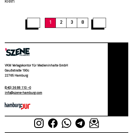
1
2
3
8
VKM Verlagskontor für Medieninhalte GmbH
Gaußstraße 190c
22765 Hamburg
(040) 36 88 110 –0
moc.grubmah-enezs@ofni