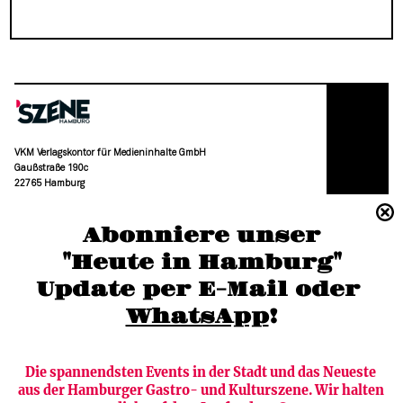
VKM Verlagskontor für Medieninhalte GmbH
Gaußstraße 190c
22765 Hamburg
(040) 36 88 110 –0
Abonniere unser
moc.grubmah-enezs@ofni
"Heute in Hamburg"
Update per E-Mail oder 
WhatsApp
!
Die spannendsten Events in der Stadt und das Neueste 
aus der Hamburger Gastro- und Kulturszene. Wir halten 
Newsletter abonnieren
Verlag