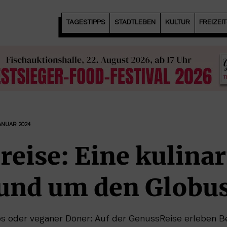
TAGESTIPPS
STADTLEBEN
KULTUR
FREIZEI
JANUAR 2024
eise: Eine kulina
rund um den Globu
os oder veganer Döner: Auf der GenussReise erleben 