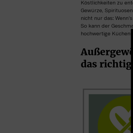
Köstlichkeiten zu en
Gewürze, Spirituosen 
nicht nur das: Wenn’s
So kann der Geschmac
hochwertige Küchenut
Außergewöh
das richti