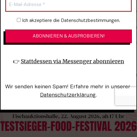
Vielzahl an unterschiedlichsten Gri
nützliches Zubehör vorgestellt. Int
zudem die einmalige Gelegenheit, d
Newsletter-Anmeldung
Ich akzeptiere die Datenschutzbestimmungen.
Brutzeln über die Schulter zu scha
Hand die besten Tipps und Tricks f
Anbraten zu erhalten. Am Stand de
Schwäbische Alb können sich Besu
Besucher bei schwäbischen Kostpro
👉 
Stattdessen via Messenger abonnieren
des Bäckerhandwerks aus dem Länd
in der interessanten Reiseregion e
dabei über das touristische Angebo
Wir senden keinen Spam! Erfahre mehr in unserer 
 lädt die GenussReise
Datenschutzerklärung
.
se (©Landesmesse