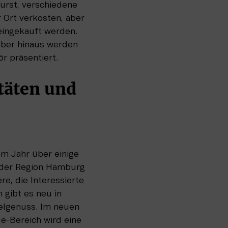
rst, verschiedene 
 Ort verkosten, aber 
eingekauft werden. 
ber hinaus werden 
r präsentiert.
äten und 
m Jahr über einige 
 der Region Hamburg 
e, die Interessierte 
gibt es neu in 
lgenuss. Im neuen 
-Bereich wird eine 