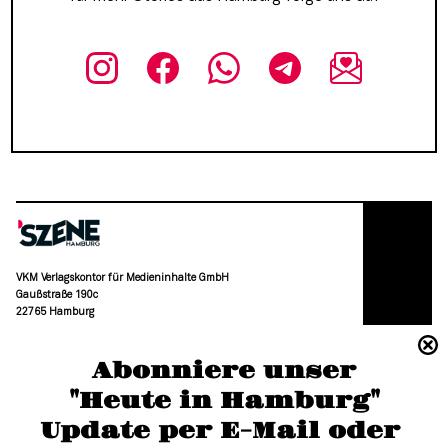
VKM Verlagskontor für Medieninhalte GmbH
Gaußstraße 190c
22765 Hamburg
(040) 36 88 110 –0
Abonniere unser
moc.grubmah-enezs@ofni
"Heute in Hamburg"
Update per E-Mail oder 