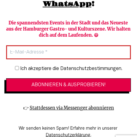
WhatsApp
!
Die spannendsten Events in der Stadt und das Neueste 
aus der Hamburger Gastro- und Kulturszene. Wir halten 
Newsletter abonnieren
Verlag
dich auf dem Laufenden. 😃
Heute in Hamburg
Team
HAMBURG PUR
Autorinnen & Autoren
Stadtleben
SZENE Shop & Abo
Newsletter-Anmeldung
Ich akzeptiere die Datenschutzbestimmungen.
Jobs bei der SZENE und dem Genuss-
Kultur
Guide
Essen + Trinken
Mediadaten & Kontakt
Verlosungen
Datenschutzeinstellungen
👉 
Stattdessen via Messenger abonnieren
🔗 Kinoprogramm
Datenschutzbestimmungen
🔗 Veranstaltungskalender
Impressum
Wir senden keinen Spam! Erfahre mehr in unserer 
🔗 Genuss-Guide Hamburg
Barrierefreiheitserklärung
Datenschutzerklärung
.