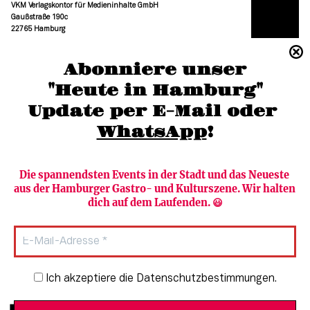
VKM Verlagskontor für Medieninhalte GmbH
Gaußstraße 190c
22765 Hamburg
(040) 36 88 110 –0
Abonniere unser
moc.grubmah-enezs@ofni
"Heute in Hamburg"
Update per E-Mail oder 
WhatsApp
!
Die spannendsten Events in der Stadt und das Neueste 
aus der Hamburger Gastro- und Kulturszene. Wir halten 
Newsletter abonnieren
Verlag
dich auf dem Laufenden. 😃
Heute in Hamburg
Team
HAMBURG PUR
Autorinnen & Autoren
Stadtleben
SZENE Shop & Abo
Newsletter-Anmeldung
Ich akzeptiere die Datenschutzbestimmungen.
Jobs bei der SZENE und dem Genuss-
Kultur
Guide