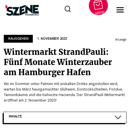
SHOP
Zum
Inhalt
springen
RAUSGEHEN
1. NOVEMBER 2023
Anzeige
Wintermarkt StrandPauli:
Fünf Monate Winterzauber
am Hamburger Hafen
Wo im Sommer unter Palmen mit eiskalten Drinks angestoßen wird,
warten bis März hausgemachter Glühwein, Eisstockschießen, Fondue,
Tannenbäume und die beheizte Hacienda. Der StrandPauli Wintermarkt
eröffnet am 2. November 2023!
INHALTE
WINTERZAUBER MIT HAFENPANORAMA