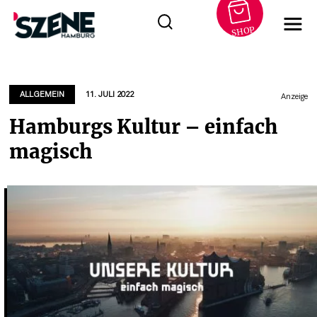
SHOP
Zum
Inhalt
springen
ALLGEMEIN
11. JULI 2022
Anzeige
Hamburgs Kultur – einfach
magisch