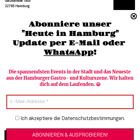
Gaußstraße 190c
22765 Hamburg
(040) 36 88 110 –0
Abonniere unser
moc.grubmah-enezs@ofni
"Heute in Hamburg"
Update per E-Mail oder 
WhatsApp
!
Die spannendsten Events in der Stadt und das Neueste 
aus der Hamburger Gastro- und Kulturszene. Wir halten 
Newsletter abonnieren
Verlag
dich auf dem Laufenden. 😃
Heute in Hamburg
Team
HAMBURG PUR
Autorinnen & Autoren
Stadtleben
SZENE Shop & Abo
Newsletter-Anmeldung
Ich akzeptiere die Datenschutzbestimmungen.
Jobs bei der SZENE und dem Genuss-
Kultur
Guide
Essen + Trinken
Mediadaten & Kontakt