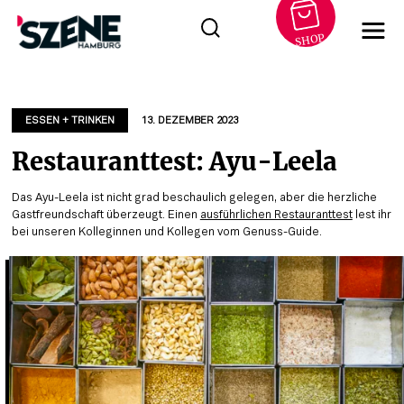
SHOP
Zum
Inhalt
springen
ESSEN + TRINKEN
13. DEZEMBER 2023
Restauranttest: Ayu-Leela
Das Ayu-Leela ist nicht grad beschaulich gelegen, aber die herzliche
Gastfreundschaft überzeugt. Einen
ausführlichen Restauranttest
lest ihr
bei unseren Kolleginnen und Kollegen vom Genuss-Guide.