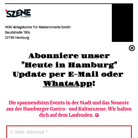
VKM Verlagskontor für Medieninhalte GmbH
Gaußstraße 190c
22765 Hamburg
(040) 36 88 110 –0
Abonniere unser
moc.grubmah-enezs@ofni
"Heute in Hamburg"
Update per E-Mail oder 
WhatsApp
!
Die spannendsten Events in der Stadt und das Neueste 
aus der Hamburger Gastro- und Kulturszene. Wir halten 
Newsletter abonnieren
Verlag
dich auf dem Laufenden. 😃
Heute in Hamburg
Team
HAMBURG PUR
Autorinnen & Autoren