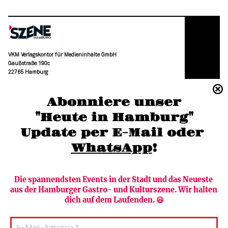
VKM Verlagskontor für Medieninhalte GmbH
Gaußstraße 190c
22765 Hamburg
(040) 36 88 110 –0
Abonniere unser
moc.grubmah-enezs@ofni
"Heute in Hamburg"
Update per E-Mail oder 
WhatsApp
!
Die spannendsten Events in der Stadt und das Neueste 
aus der Hamburger Gastro- und Kulturszene. Wir halten 
Newsletter abonnieren
Verlag
dich auf dem Laufenden. 😃
Heute in Hamburg
Team