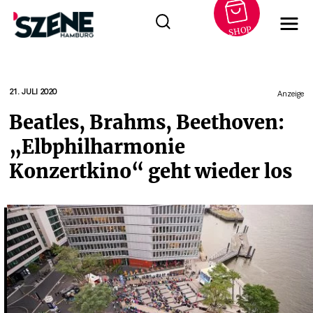
SHOP
Zum
Inhalt
springen
21. JULI 2020
Anzeige
Beatles, Brahms, Beethoven:
„Elbphilharmonie
Konzertkino“ geht wieder los