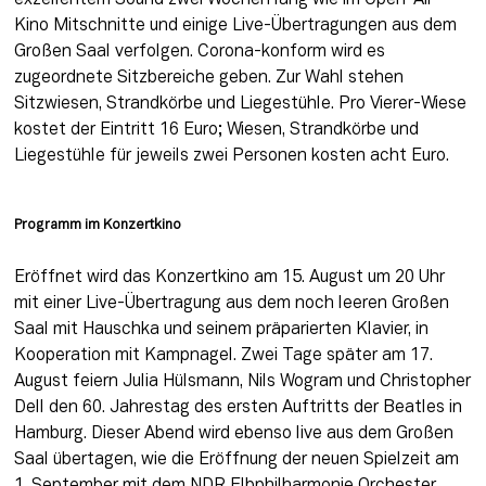
exzellentem Sound zwei Wochen lang wie im Open-Air-
Kino Mitschnitte und einige Live-Übertragungen aus dem 
Großen Saal verfolgen. Corona-konform wird es 
zugeordnete Sitzbereiche geben. Zur Wahl stehen 
Sitzwiesen, Strandkörbe und Liegestühle. Pro Vierer-Wiese 
kostet der Eintritt 16 Euro; Wiesen, Strandkörbe und 
Liegestühle für jeweils zwei Personen kosten acht Euro.
Programm im Konzertkino
Eröffnet wird das Konzertkino am 15. August um 20 Uhr 
mit einer Live-Übertragung aus dem noch leeren Großen 
Saal mit Hauschka und seinem präparierten Klavier, in 
Kooperation mit Kampnagel. Zwei Tage später am 17. 
August feiern Julia Hülsmann, Nils Wogram und Christopher 
Dell den 60. Jahrestag des ersten Auftritts der Beatles in 
Hamburg. Dieser Abend wird ebenso live aus dem Großen 
Saal übertagen, wie die Eröffnung der neuen Spielzeit am 
1. September mit dem NDR Elbphilharmonie Orchester 