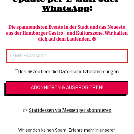
WhatsApp
!
Die spannendsten Events in der Stadt und das Neueste 
aus der Hamburger Gastro- und Kulturszene. Wir halten 
Newsletter abonnieren
Verlag
dich auf dem Laufenden. 😃
Heute in Hamburg
Team
HAMBURG PUR
Autorinnen & Autoren
Stadtleben
SZENE Shop & Abo
Newsletter-Anmeldung
Ich akzeptiere die Datenschutzbestimmungen.
Jobs bei der SZENE und dem Genuss-
Kultur
Guide
Essen + Trinken
Mediadaten & Kontakt
Verlosungen
Datenschutzeinstellungen
👉 
Stattdessen via Messenger abonnieren
🔗 Kinoprogramm
Datenschutzbestimmungen
🔗 Veranstaltungskalender
Impressum
Wir senden keinen Spam! Erfahre mehr in unserer 
🔗 Genuss-Guide Hamburg