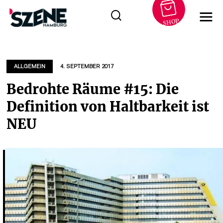
SHOP
Zum
Inhalt
springen
ALLGEMEIN
4. SEPTEMBER 2017
Bedrohte Räume #15: Die
Definition von Haltbarkeit ist
NEU