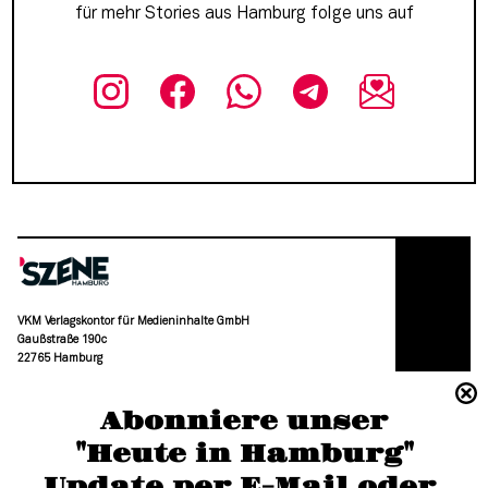
für mehr Stories aus Hamburg folge uns auf
VKM Verlagskontor für Medieninhalte GmbH
Gaußstraße 190c
22765 Hamburg
(040) 36 88 110 –0
Abonniere unser
moc.grubmah-enezs@ofni
"Heute in Hamburg"
Update per E-Mail oder 