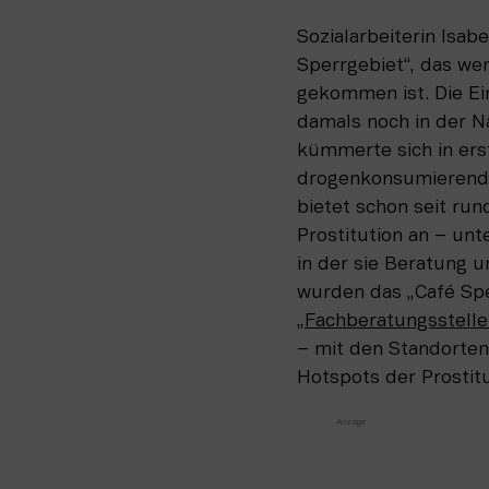
Sozialarbeiterin Isab
Sperrgebiet“, das wen
gekommen ist. Die Ein
damals noch in der N
kümmerte sich in erst
drogenkonsumierende 
bietet schon seit run
Prostitution ­an – unt
in der sie Beratung u
„Fachberatungsstelle
– mit den Standorten 
Hotspots der Prostit