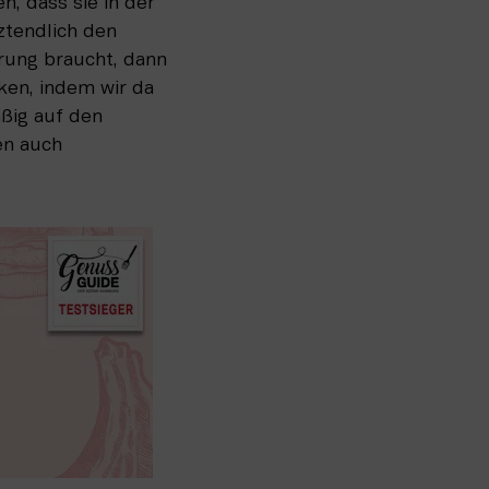
, dass sie in der 
ztendlich den 
rung braucht, dann 
en, indem wir da 
ßig auf den 
n auch 