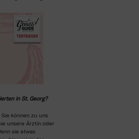
rten in St. Georg? 
 Sie können zu uns 
e unsere Ärztin oder 
enn sie etwas 