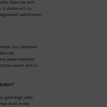
kt, dass sie sich 
 in Anspruch zu 
l Gegenwind bekommen 
immer nur zwischen 
den als 
wie jeden anderen 
tion spielt sich in 
tution? 
ieu gedrängt oder 
an wohl in die 