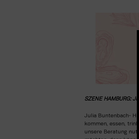
SZENE HAMBURG: Julia
Julia Buntenbach- Hen
kommen, essen, trink
unsere Beratung nutze