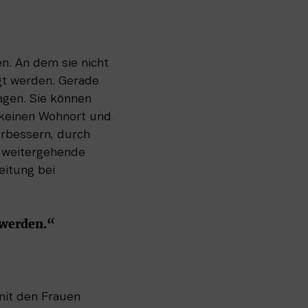
. An dem sie nicht 
gt werden. Gerade 
agen. Sie können 
 keinen Wohnort und 
rbessern, durch 
 weitergehende 
itung bei 
 werden.“
it den Frauen 