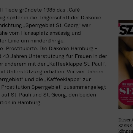
ell Tiede gründete 1985 das „Café 
ig später in die Trägerschaft der Diakonie 
richtung „Sperrgebiet St. Georg“ war 
ähe vom Hansa­platz ansässig und 
er ­Linie um minderjährige, 
­ Prostituierte. Die Diakonie Hamburg ­
d 43 Jahren Unterstützung für Frauen in der 
er anderem mit der „Kaffeeklappe St. Pauli“, 
nd Unterstützung erhalten. Vor vier Jahren 
wurden das „Café Sperrgebiet“ und die „Kaffeeklappe“ zur 
 Prostitution Sperrgebiet“
 zusammengelegt 
auf St. Pauli und St. Georg, den beiden 
ution in Hamburg.
Dieser 
SZENE 
können 