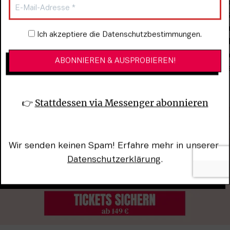
sie sich vertrauensvoll an uns wenden. Wir akzeptieren
n und behandeln sie mit Respekt. Die Frau bestimmt let
 Beispiel sagt, dass sie Hilfe bei der Kranken­versiche
Newsletter-Anmeldung
Ich akzeptiere die Datenschutzbestimmungen.
r etwas zu bewegen. Wir wollen Selbstbestimmung stärk
 wo die Frau es will. Wir gehen außerdem auch regelmä
n Kondome, Gleitmittel, Süßigkeiten, Getränke und biete
👉 
Stattdessen via Messenger abonnieren
Wir senden keinen Spam! Erfahre mehr in unserer 
Datenschutzerklärung
.